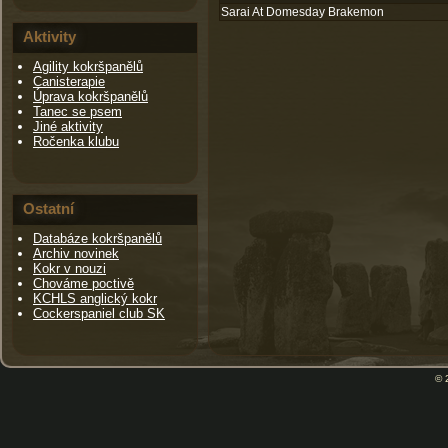
Sarai At Domesday Brakemon
Aktivity
Agility kokršpanělů
Canisterapie
Úprava kokršpanělů
Tanec se psem
Jiné aktivity
Ročenka klubu
Ostatní
Databáze kokršpanělů
Archiv novinek
Kokr v nouzi
Chováme poctivě
KCHLS anglický kokr
Cockerspaniel club SK
© 