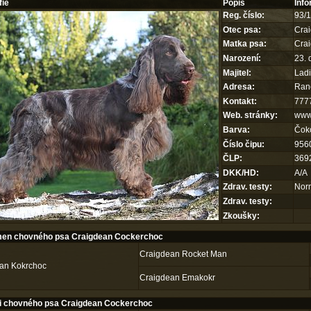
fie
Popis
Inf
Reg. číslo:
93/
Otec psa:
Cra
Matka psa:
Cra
Narození:
23.
Majitel:
Ladi
Adresa:
Ranč
Kontakt:
777
Web. stránky:
www.
Barva:
Čok
Číslo čipu:
956
ČLP:
369
DKK/HD:
A/A
Zdrav. testy:
Norm
Zdrav. testy:
Zkoušky:
en chovného psa Craigdean Cockerchoc
Craigdean Rocket Man
an Kokrchoc
Craigdean Emakokr
i chovného psa Craigdean Cockerchoc