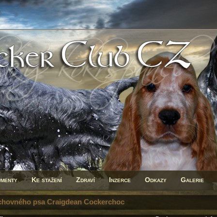
menty
Ke stažení
Zdraví
Inzerce
Odkazy
Galerie
chovného psa Craigdean Cockerchoc