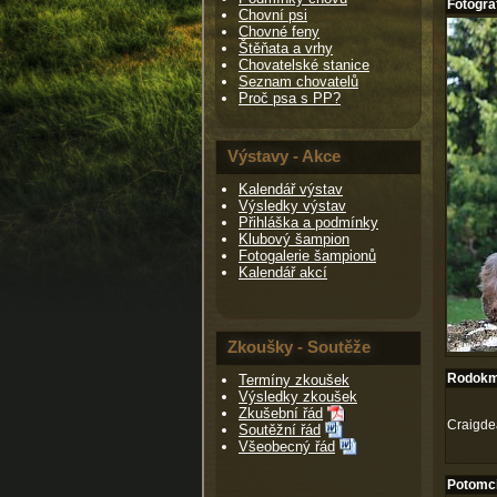
Fotogra
Chovní psi
Chovné feny
Štěňata a vrhy
Chovatelské stanice
Seznam chovatelů
Proč psa s PP?
Výstavy - Akce
Kalendář výstav
Výsledky výstav
Přihláška a podmínky
Klubový šampion
Fotogalerie šampionů
Kalendář akcí
Zkoušky - Soutěže
Rodokm
Termíny zkoušek
Výsledky zkoušek
Zkušební řád
Craigde
Soutěžní řád
Všeobecný řád
Potomc