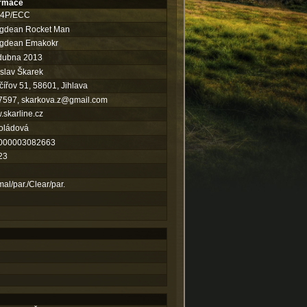
ormace
14P/ECC
igdean Rocket Man
igdean Emakokr
 dubna 2013
slav Škarek
ířov 51, 58601, Jihlava
7597,
skarkova.z@gmail.com
skarline.cz
oládová
000003082663
23
al/par./Clear/par.