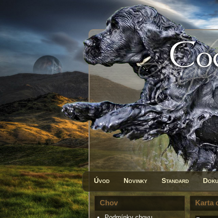
Úvod
Novinky
Standard
Doku
Chov
Karta 
Podmínky chovu