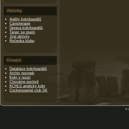
Aktivity
Agility kokršpanělů
Canisterapie
Úprava kokršpanělů
Tanec se psem
Jiné aktivity
Ročenka klubu
Ostatní
Databáze kokršpanělů
Archiv novinek
Kokr v nouzi
Chováme poctivě
KCHLS anglický kokr
Cockerspaniel club SK
© 