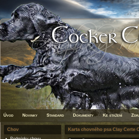
Úvod
Novinky
Standard
Dokumenty
Ke stažení
Zdr
Chov
Karta chovného psa Clay Certe 
Podmínky chovu