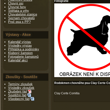
Fotografie
Chovní psi
Chovné feny
Štěňata a vrhy
Chovatelské stanice
Seznam chovatelů
Proč psa s PP?
Výstavy - Akce
Kalendář výstav
Výsledky výstav
Přihláška a podmínky
Klubový šampion
Fotogalerie šampionů
Kalendář akcí
Zkoušky - Soutěže
Rodokmen chovného psa Clay Certe Co
Termíny zkoušek
Výsledky zkoušek
Zkušební řád
Clay Certe Comitia
Soutěžní řád
Všeobecný řád