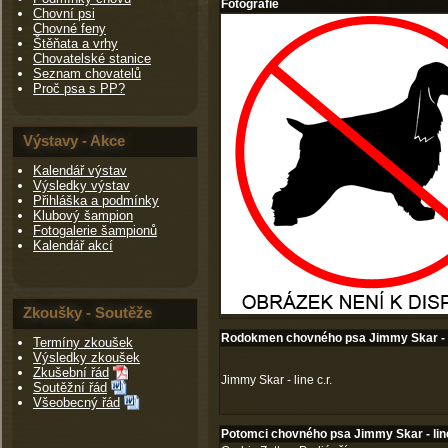
Fotografie
Chovní psi
Chovné feny
Štěňata a vrhy
Chovatelské stanice
Seznam chovatelů
Proč psa s PP?
Výstavy - Akce
Kalendář výstav
Výsledky výstav
Přihláška a podmínky
Klubový šampion
Fotogalerie šampionů
Kalendář akcí
Zkoušky - Soutěže
Rodokmen chovného psa Jimmy Skar - li
Termíny zkoušek
Výsledky zkoušek
Zkušební řád
Jimmy Skar - line c.r.
Soutěžní řád
Všeobecný řád
Potomci chovného psa Jimmy Skar - line