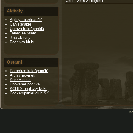
Cedric Zetta z Podjánčí
Aktivity
Agility kokršpanělů
Canisterapie
Úprava kokršpanělů
Tanec se psem
Jiné aktivity
Ročenka klubu
Ostatní
Databáze kokršpanělů
Archiv novinek
Kokr v nouzi
Chováme poctivě
KCHLS anglický kokr
Cockerspaniel club SK
© 