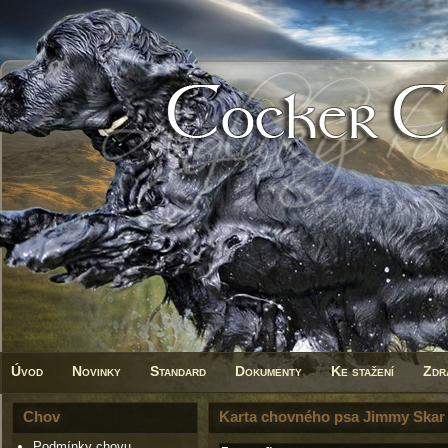
Úvod
Novinky
Standard
Dokumenty
Ke stažení
Zdr
Chov
Karta chovného psa Jimmy Skar - 
Podmínky chovu