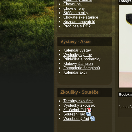
Fotogra
Chovní psi
Chovné feny
Štěňata a vrhy
Chovatelské stanice
Seznam chovatelů
Proč psa s PP?
Výstavy - Akce
Kalendář výstav
Výsledky výstav
Přihláška a podmínky
Klubový šampion
Fotogalerie šampionů
Kalendář akcí
Zkoušky - Soutěže
Rodokm
Termíny zkoušek
Výsledky zkoušek
Jonas B
Zkušební řád
Soutěžní řád
Všeobecný řád