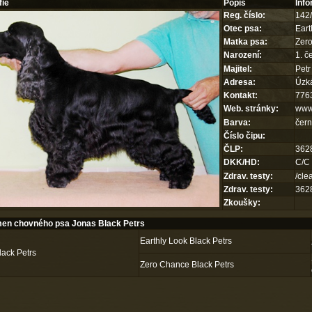
fie
Popis
Inf
Reg. číslo:
142
Otec psa:
Eart
Matka psa:
Zero
Narození:
1. č
Majitel:
Petr
Adresa:
Úzká
Kontakt:
776
Web. stránky:
www
Barva:
čern
Číslo čipu:
ČLP:
362
DKK/HD:
C/C
Zdrav. testy:
/cle
Zdrav. testy:
362
Zkoušky:
en chovného psa Jonas Black Petrs
Earthly Look Black Petrs
lack Petrs
Zero Chance Black Petrs