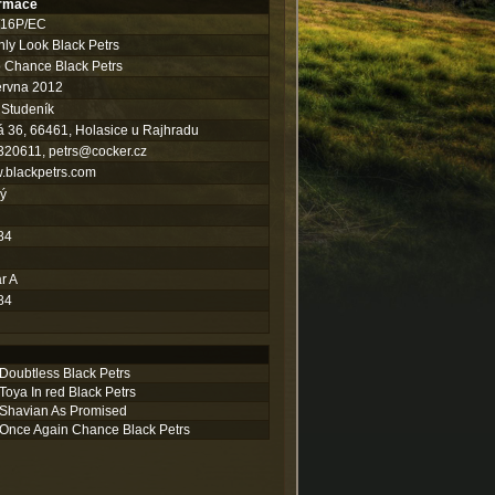
ormace
/16P/EC
hly Look Black Petrs
 Chance Black Petrs
ervna 2012
 Studeník
 36, 66461, Holasice u Rajhradu
320611,
petrs@cocker.cz
.blackpetrs.com
ý
84
ar A
84
Doubtless Black Petrs
Toya In red Black Petrs
Shavian As Promised
Once Again Chance Black Petrs