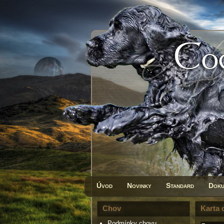
Úvod
Novinky
Standard
Doku
Chov
Karta 
Podmínky chovu