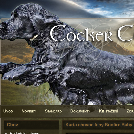
Úvod
Novinky
Standard
Dokumenty
Ke stažení
Zdr
Chov
Karta chovné feny Bonfire Baby B
Podmínky chovu