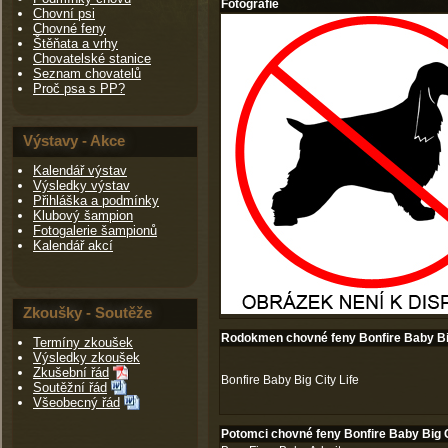
Fotografie
Chovní psi
Chovné feny
Štěňata a vrhy
Chovatelské stanice
Seznam chovatelů
Proč psa s PP?
Výstavy - Akce
Kalendář výstav
Výsledky výstav
Přihláška a podmínky
Klubový šampion
Fotogalerie šampionů
Kalendář akcí
Zkoušky - Soutěže
Rodokmen chovné feny Bonfire Baby Big
Termíny zkoušek
Výsledky zkoušek
Zkušební řád
Bonfire Baby Big City Life
Soutěžní řád
Všeobecný řád
Potomci chovné feny Bonfire Baby Big C