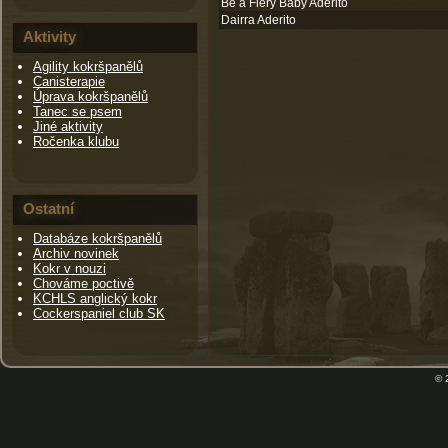
Be a Fiery Baby Aderito
Dairra Aderito
Aktivity
Agility kokršpanělů
Canisterapie
Úprava kokršpanělů
Tanec se psem
Jiné aktivity
Ročenka klubu
Ostatní
Databáze kokršpanělů
Archiv novinek
Kokr v nouzi
Chováme poctivě
KCHLS anglický kokr
Cockerspaniel club SK
© 