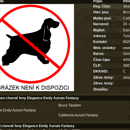
fie
Popis
Inf
Reg. číslo:
364
Otec psa:
Bruc
Matka psa:
Cali
Narození:
20.
Majitel:
Dan
Adresa:
Tušo
Kontakt:
602
Web. stránky:
www.
Barva:
čern
Číslo čipu:
945
ČLP:
388
DKK/HD:
C
Zdrav. testy:
clea
Zdrav. testy:
Zkoušky:
en chovné feny Elegance Emily Aurum Fantasy
Bruce Tarakim
e Emily Aurum Fantasy
California Aurum Fantasy
 chovné feny Elegance Emily Aurum Fantasy