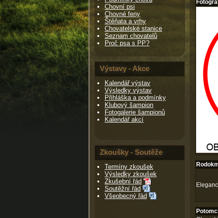
Fotogra
Chovní psi
Chovné feny
Štěňata a vrhy
Chovatelské stanice
Seznam chovatelů
Proč psa s PP?
Výstavy - Akce
Kalendář výstav
Výsledky výstav
Přihláška a podmínky
Klubový šampion
Fotogalerie šampionů
Kalendář akcí
Zkoušky - Soutěže
Rodokm
Termíny zkoušek
Výsledky zkoušek
Zkušební řád
Eleganc
Soutěžní řád
Všeobecný řád
Potomci