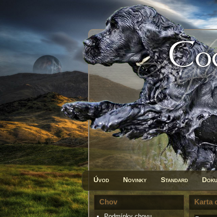
Úvod
Novinky
Standard
Doku
Chov
Karta 
Podmínky chovu