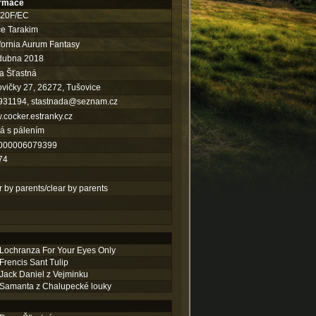
ormace
/20F/EC
e Tarakim
fornia Aurum Fantasy
 dubna 2018
a Šťastná
vičky 27, 26272, Tušovice
931194,
stastnada@seznam.cz
cocker.estranky.cz
á s pálením
000006079399
74
r by parents/clear by parents
Lochranza For Your Eyes Only
Frencis Sant Tulip
Jack Daniel z Vejminku
Samanta z Chalupecké louky