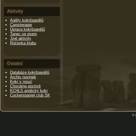
Aktivity
Agility kokršpanělů
Canisterapie
Úprava kokršpanělů
Tanec se psem
Jiné aktivity
Ročenka klubu
Ostatní
Databáze kokršpanělů
Archiv novinek
Kokr v nouzi
Chováme poctivě
KCHLS anglický kokr
Cockerspaniel club SK
© 