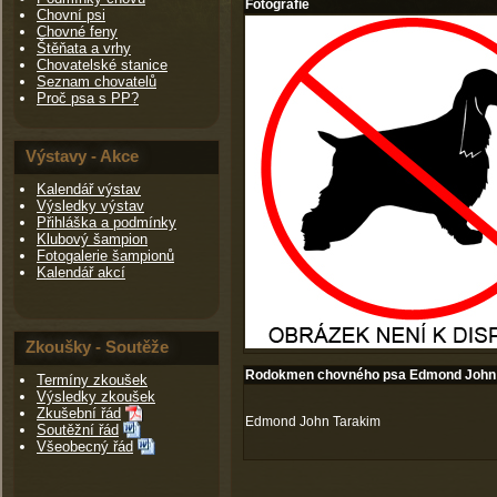
Fotografie
Chovní psi
Chovné feny
Štěňata a vrhy
Chovatelské stanice
Seznam chovatelů
Proč psa s PP?
Výstavy - Akce
Kalendář výstav
Výsledky výstav
Přihláška a podmínky
Klubový šampion
Fotogalerie šampionů
Kalendář akcí
Zkoušky - Soutěže
Rodokmen chovného psa Edmond John
Termíny zkoušek
Výsledky zkoušek
Zkušební řád
Edmond John Tarakim
Soutěžní řád
Všeobecný řád