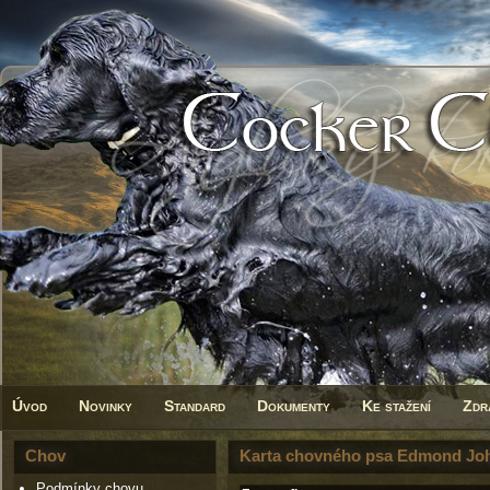
Úvod
Novinky
Standard
Dokumenty
Ke stažení
Zdr
Chov
Karta chovného psa Edmond Jo
Podmínky chovu