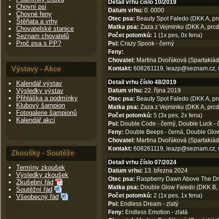
Detail vrhu číslo 10/2019
Chovní psi
Datum vrhu:
0. 0000
Chovné feny
Otec psa:
Beauty Spot Faledo (DKK A, prc
Štěňata a vrhy
Matka psa:
Zaza z Vejminku (DKK A, prc
Chovatelské stanice
Počet potomků:
1 (1x pes, 0x fena)
Seznam chovatelů
Proč psa s PP?
Psi:
Crazy Spook - černý
Feny:
Chovatel:
Martina Dvořáková (Spartakiád
Výstavy - Akce
Kontakt:
608261119,
leazp@seznam.cz
,
Detail vrhu číslo 48/2019
Kalendář výstav
Výsledky výstav
Datum vrhu:
22. října 2019
Přihláška a podmínky
Otec psa:
Beauty Spot Faledo (DKK A, prc
Klubový šampion
Matka psa:
Zaza z Vejminku (DKK A, prc
Fotogalerie šampionů
Počet potomků:
5 (3x pes, 2x fena)
Kalendář akcí
Psi:
Double Code - černý, Double Luck - 
Feny:
Double Beeps - černá, Double Glow
Chovatel:
Martina Dvořáková (Spartakiád
Kontakt:
608261119,
leazp@seznam.cz
,
Zkoušky - Soutěže
Detail vrhu číslo 07/2024
Termíny zkoušek
Datum vrhu:
13. března 2024
Výsledky zkoušek
Otec psa:
Raspberry Dawn Above The Drea
Zkušební řád
Matka psa:
Double Glow Faledo (DKK B, pr
Soutěžní řád
Počet potomků:
2 (1x pes, 1x fena)
Všeobecný řád
Psi:
Endless Dream - zlatý
Feny:
Endless Emotion - zlatá