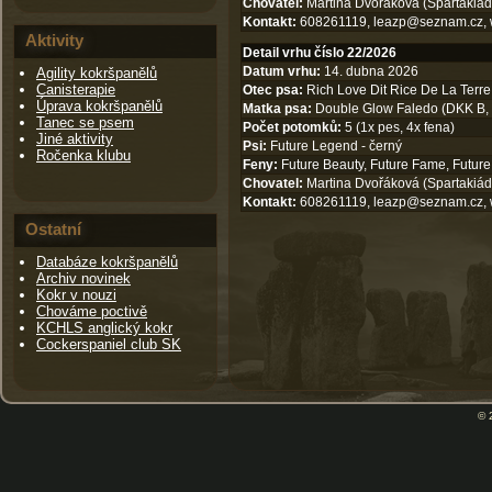
Chovatel:
Martina Dvořáková (Spartakiád
Kontakt:
608261119,
leazp@seznam.cz
,
Aktivity
Detail vrhu číslo 22/2026
Datum vrhu:
14. dubna 2026
Agility kokršpanělů
Canisterapie
Otec psa:
Rich Love Dit Rice De La Terre
Úprava kokršpanělů
Matka psa:
Double Glow Faledo (DKK B, pr
Tanec se psem
Počet potomků:
5 (1x pes, 4x fena)
Jiné aktivity
Psi:
Future Legend - černý
Ročenka klubu
Feny:
Future Beauty, Future Fame, Future 
Chovatel:
Martina Dvořáková (Spartakiád
Kontakt:
608261119,
leazp@seznam.cz
,
Ostatní
Databáze kokršpanělů
Archiv novinek
Kokr v nouzi
Chováme poctivě
KCHLS anglický kokr
Cockerspaniel club SK
© 