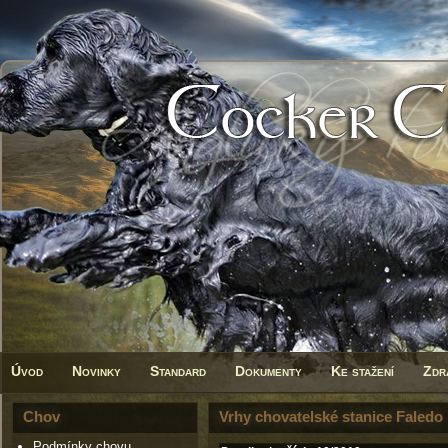
Úvod
Novinky
Standard
Dokumenty
Ke stažení
Zdr
Chov
Vrhy chovatelské stanice Faledo
Podmínky chovu