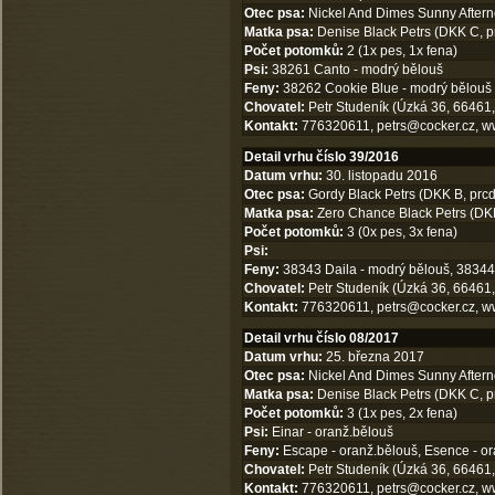
Otec psa:
Nickel And Dimes Sunny Aftern
Matka psa:
Denise Black Petrs (DKK C, p
Počet potomků:
2 (1x pes, 1x fena)
Psi:
38261 Canto - modrý bělouš
Feny:
38262 Cookie Blue - modrý bělouš
Chovatel:
Petr Studeník (Úzká 36, 66461,
Kontakt:
776320611,
petrs@cocker.cz
,
w
Detail vrhu číslo 39/2016
Datum vrhu:
30. listopadu 2016
Otec psa:
Gordy Black Petrs (DKK B, prcd
Matka psa:
Zero Chance Black Petrs (DKK
Počet potomků:
3 (0x pes, 3x fena)
Psi:
Feny:
38343 Daila - modrý bělouš, 38344 D
Chovatel:
Petr Studeník (Úzká 36, 66461,
Kontakt:
776320611,
petrs@cocker.cz
,
w
Detail vrhu číslo 08/2017
Datum vrhu:
25. března 2017
Otec psa:
Nickel And Dimes Sunny Aftern
Matka psa:
Denise Black Petrs (DKK C, p
Počet potomků:
3 (1x pes, 2x fena)
Psi:
Einar - oranž.bělouš
Feny:
Escape - oranž.bělouš, Esence - o
Chovatel:
Petr Studeník (Úzká 36, 66461,
Kontakt:
776320611,
petrs@cocker.cz
,
w