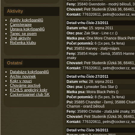
Feny:
35840 Gvendolin - modrý bělouš, 
Chovatel:
Petr Studeník (Úzká 36, 66461,
Aktivity
Kontakt:
776320611,
petrs@cocker.cz
,
w
Agility kokršpanělů
Detail vrhu číslo 23/2011
Canisterapie
Datum vrhu:
15. srpna 2011
Úprava kokršpanělů
Otec psa:
Zak Skar - Line c.r. ()
Tanec se psem
Jiné aktivity
Matka psa:
One More Chance Black Petrs
Ročenka klubu
Počet potomků:
6 (1x pes, 5x fena)
Psi:
35853 Harvey - zlatý+náprs.
Feny:
35854 Hope - černá, 35855 Hanne - 
znaky
Ostatní
Chovatel:
Petr Studeník (Úzká 36, 66461,
Kontakt:
776320611,
petrs@cocker.cz
,
w
Databáze kokršpanělů
Archiv novinek
Detail vrhu číslo 27/2011
Kokr v nouzi
Datum vrhu:
28. srpna 2011
Chováme poctivě
Otec psa:
Lynwater Sea Star ()
KCHLS anglický kokr
Matka psa:
Moira Black Petrs ()
Cockerspaniel club SK
Počet potomků:
8 (5x pes, 3x fena)
Psi:
35885 Chandler - černý, 35886 Charli
Charron - oranž.bělouš
Feny:
35890 Christie - zlatá,bílé znaky, 
Chovatel:
Petr Studeník (Úzká 36, 66461,
Kontakt:
776320611,
petrs@cocker.cz
,
w
Detail vrhu číslo 36/2011