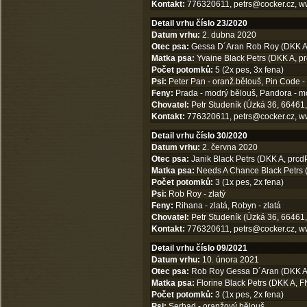
Kontakt:
776320611,
petrs@cocker.cz
,
w
Detail vrhu číslo 23/2020
Datum vrhu:
2. dubna 2020
Otec psa:
Gessa D´Aran Rob Roy (DKK A, 
Matka psa:
Yvaine Black Petrs (DKK A, pr
Počet potomků:
5 (2x pes, 3x fena)
Psi:
Peter Pan - oranž.bělouš, Pin Code -
Feny:
Prada - modrý bělouš, Pandora - m
Chovatel:
Petr Studeník (Úzká 36, 66461,
Kontakt:
776320611,
petrs@cocker.cz
,
w
Detail vrhu číslo 30/2020
Datum vrhu:
2. června 2020
Otec psa:
Janik Black Petrs (DKK A, prcd
Matka psa:
Needs A Chance Black Petrs (
Počet potomků:
3 (1x pes, 2x fena)
Psi:
Rob Roy - zlatý
Feny:
Rihana - zlatá, Robyn - zlatá
Chovatel:
Petr Studeník (Úzká 36, 66461,
Kontakt:
776320611,
petrs@cocker.cz
,
w
Detail vrhu číslo 09/2021
Datum vrhu:
10. února 2021
Otec psa:
Rob Roy Gessa D´Aran (DKK A, 
Matka psa:
Florine Black Petrs (DKK A, FN
Počet potomků:
3 (1x pes, 2x fena)
Psi:
Serhad - oranžový bělouš