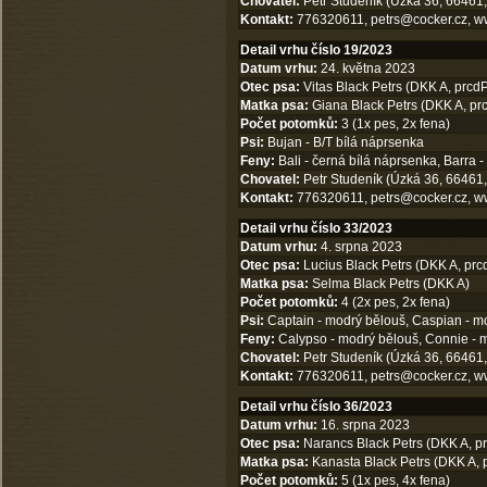
Chovatel:
Petr Studeník (Úzká 36, 66461,
Kontakt:
776320611,
petrs@cocker.cz
,
w
Detail vrhu číslo 19/2023
Datum vrhu:
24. května 2023
Otec psa:
Vitas Black Petrs (DKK A, prcdP
Matka psa:
Giana Black Petrs (DKK A, prc
Počet potomků:
3 (1x pes, 2x fena)
Psi:
Bujan - B/T bílá náprsenka
Feny:
Bali - černá bílá náprsenka, Barra -
Chovatel:
Petr Studeník (Úzká 36, 66461,
Kontakt:
776320611,
petrs@cocker.cz
,
w
Detail vrhu číslo 33/2023
Datum vrhu:
4. srpna 2023
Otec psa:
Lucius Black Petrs (DKK A, prc
Matka psa:
Selma Black Petrs (DKK A)
Počet potomků:
4 (2x pes, 2x fena)
Psi:
Captain - modrý bělouš, Caspian - m
Feny:
Calypso - modrý bělouš, Connie - 
Chovatel:
Petr Studeník (Úzká 36, 66461,
Kontakt:
776320611,
petrs@cocker.cz
,
w
Detail vrhu číslo 36/2023
Datum vrhu:
16. srpna 2023
Otec psa:
Narancs Black Petrs (DKK A, pr
Matka psa:
Kanasta Black Petrs (DKK A, p
Počet potomků:
5 (1x pes, 4x fena)