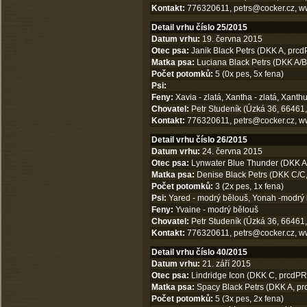
Kontakt:
776320611,
petrs@cocker.cz
,
w
Detail vrhu číslo 25/2015
Datum vrhu:
19. června 2015
Otec psa:
Janik Black Petrs (DKK A, prcdPR
Matka psa:
Luciana Black Petrs (DKK A/B,
Počet potomků:
5 (0x pes, 5x fena)
Psi:
Feny:
Xavia - zlatá, Xantha - zlatá, Xanthus
Chovatel:
Petr Studeník (Úzká 36, 66461,
Kontakt:
776320611,
petrs@cocker.cz
,
w
Detail vrhu číslo 26/2015
Datum vrhu:
24. června 2015
Otec psa:
Lynwater Blue Thunder (DKK A/A
Matka psa:
Denise Black Petrs (DKK C/C, 
Počet potomků:
3 (2x pes, 1x fena)
Psi:
Yared - modrý bělouš, Yonah -modrý
Feny:
Yvaine - modrý bělouš
Chovatel:
Petr Studeník (Úzká 36, 66461,
Kontakt:
776320611,
petrs@cocker.cz
,
w
Detail vrhu číslo 40/2015
Datum vrhu:
21. září 2015
Otec psa:
Lindridge Icon (DKK C, prcdPRA 
Matka psa:
Spacy Black Petrs (DKK A, prc
Počet potomků:
5 (3x pes, 2x fena)