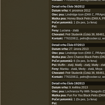
Kontakt:
776320611,
petrs@cocker.cz
,
w
Detail vrhu číslo 36/2012
Datum vrhu:
4. prosince 2012
Otec psa:
Lindridge Icon (DKK C, PRAprc
Matka psa:
Honey Black Petrs (DKK A, P
Počet potomků:
1 (0x pes, 1x fena)
Psi:
Feny:
Luciana - zlatá
Chovatel:
Petr Studeník (Úzká 36, 66461,
Kontakt:
776320611,
petrs@cocker.cz
,
w
Detail vrhu číslo 07/2013
Datum vrhu:
27. února 2013
Otec psa:
Lindridge Icon (DKK C, PRAprc
Matka psa:
Zero Chance Black Petrs (DK
Počet potomků:
6 (3x pes, 3x fena)
Psi:
Muffin - zlatý, Matěj - zlatý, Matty - zla
Feny:
Manka - zlatá, Medy - zlatá, Moya -
Chovatel:
Petr Studeník (Úzká 36, 66461,
Kontakt:
776320611,
petrs@cocker.cz
,
w
Detail vrhu číslo 19/2013
Datum vrhu:
9. května 2013
Otec psa:
Lochranza Fly With Seagulls (
Matka psa:
Fun For You Black Petrs (DKK 
Počet potomků:
1 (0x pes, 1x fena)
Psi: