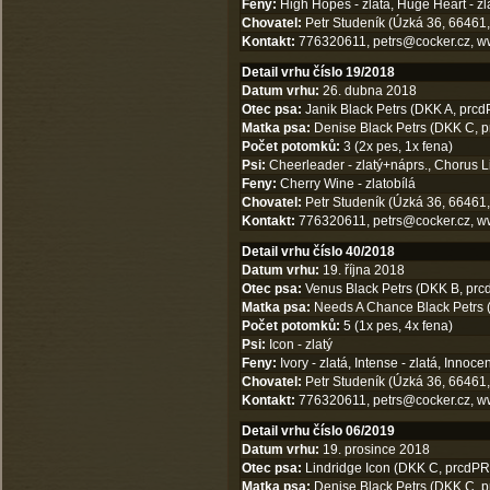
Feny:
High Hopes - zlatá, Huge Heart - zl
Chovatel:
Petr Studeník (Úzká 36, 66461,
Kontakt:
776320611,
petrs@cocker.cz
,
w
Detail vrhu číslo 19/2018
Datum vrhu:
26. dubna 2018
Otec psa:
Janik Black Petrs (DKK A, prcd
Matka psa:
Denise Black Petrs (DKK C, p
Počet potomků:
3 (2x pes, 1x fena)
Psi:
Cheerleader - zlatý+náprs., Chorus L
Feny:
Cherry Wine - zlatobílá
Chovatel:
Petr Studeník (Úzká 36, 66461,
Kontakt:
776320611,
petrs@cocker.cz
,
w
Detail vrhu číslo 40/2018
Datum vrhu:
19. října 2018
Otec psa:
Venus Black Petrs (DKK B, prcd
Matka psa:
Needs A Chance Black Petrs (
Počet potomků:
5 (1x pes, 4x fena)
Psi:
Icon - zlatý
Feny:
Ivory - zlatá, Intense - zlatá, Innoce
Chovatel:
Petr Studeník (Úzká 36, 66461,
Kontakt:
776320611,
petrs@cocker.cz
,
w
Detail vrhu číslo 06/2019
Datum vrhu:
19. prosince 2018
Otec psa:
Lindridge Icon (DKK C, prcdPRA
Matka psa:
Denise Black Petrs (DKK C, p