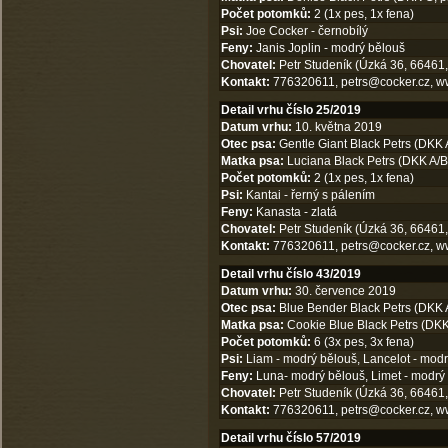
Počet potomků:
2 (1x pes, 1x fena)
Psi:
Joe Cocker - černobílý
Feny:
Janis Joplin - modrý bělouš
Chovatel:
Petr Studeník (Úzká 36, 66461,
Kontakt:
776320611,
petrs@cocker.cz
,
w
Detail vrhu číslo 25/2019
Datum vrhu:
10. května 2019
Otec psa:
Gentle Giant Black Petrs (DKK 
Matka psa:
Luciana Black Petrs (DKK A/B,
Počet potomků:
2 (1x pes, 1x fena)
Psi:
Kantai - řerný s pálením
Feny:
Kanasta - zlatá
Chovatel:
Petr Studeník (Úzká 36, 66461,
Kontakt:
776320611,
petrs@cocker.cz
,
w
Detail vrhu číslo 43/2019
Datum vrhu:
30. července 2019
Otec psa:
Blue Bender Black Petrs (DKK A
Matka psa:
Cookie Blue Black Petrs (DKK 
Počet potomků:
6 (3x pes, 3x fena)
Psi:
Liam - modrý bělouš, Lancelot - modr
Feny:
Luna- modrý bělouš, Limet - modrý 
Chovatel:
Petr Studeník (Úzká 36, 66461,
Kontakt:
776320611,
petrs@cocker.cz
,
w
Detail vrhu číslo 57/2019