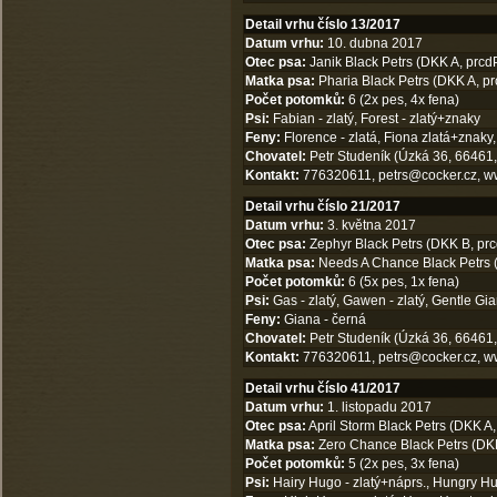
Detail vrhu číslo 13/2017
Datum vrhu:
10. dubna 2017
Otec psa:
Janik Black Petrs (DKK A, prcd
Matka psa:
Pharia Black Petrs (DKK A, pr
Počet potomků:
6 (2x pes, 4x fena)
Psi:
Fabian - zlatý, Forest - zlatý+znaky
Feny:
Florence - zlatá, Fiona zlatá+znaky, 
Chovatel:
Petr Studeník (Úzká 36, 66461,
Kontakt:
776320611,
petrs@cocker.cz
,
w
Detail vrhu číslo 21/2017
Datum vrhu:
3. května 2017
Otec psa:
Zephyr Black Petrs (DKK B, prc
Matka psa:
Needs A Chance Black Petrs (
Počet potomků:
6 (5x pes, 1x fena)
Psi:
Gas - zlatý, Gawen - zlatý, Gentle Gia
Feny:
Giana - černá
Chovatel:
Petr Studeník (Úzká 36, 66461,
Kontakt:
776320611,
petrs@cocker.cz
,
w
Detail vrhu číslo 41/2017
Datum vrhu:
1. listopadu 2017
Otec psa:
April Storm Black Petrs (DKK A,
Matka psa:
Zero Chance Black Petrs (DKK
Počet potomků:
5 (2x pes, 3x fena)
Psi:
Hairy Hugo - zlatý+náprs., Hungry Hun