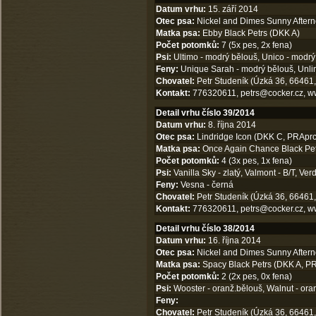
Datum vrhu:
15. září 2014
Otec psa:
Nickel and Dimes Sunny Aftern
Matka psa:
Ebby Black Petrs (DKK A)
Počet potomků:
7 (5x pes, 2x fena)
Psi:
Ultimo - modrý bělouš, Unico - modrý
Feny:
Unique Sarah - modrý bělouš, Unli
Chovatel:
Petr Studeník (Úzká 36, 66461,
Kontakt:
776320611,
petrs@cocker.cz
,
w
Detail vrhu číslo 39/2014
Datum vrhu:
8. října 2014
Otec psa:
Lindridge Icon (DKK C, PRAprc
Matka psa:
Once Again Chance Black Pet
Počet potomků:
4 (3x pes, 1x fena)
Psi:
Vanilla Sky - zlatý, Valmont - B/T, Verdi
Feny:
Vesna - černá
Chovatel:
Petr Studeník (Úzká 36, 66461,
Kontakt:
776320611,
petrs@cocker.cz
,
w
Detail vrhu číslo 38/2014
Datum vrhu:
16. října 2014
Otec psa:
Nickel and Dimes Sunny Aftern
Matka psa:
Spacy Black Petrs (DKK A, PR
Počet potomků:
2 (2x pes, 0x fena)
Psi:
Wooster - oranž.bělouš, Walnut - ora
Feny:
Chovatel:
Petr Studeník (Úzká 36, 66461,