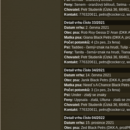
Feny:
Senem - oranžový bělouš, Selma - 
Chovatel:
Petr Studeník (Úzká 36, 66461,
Kontakt:
776320611,
petrs@cocker.cz
,
w
Detail vrhu číslo 33/2021
Datum vrhu:
2. června 2021
Otec psa:
Rob Roy Gessa D´Aran (DKK A, 
Matka psa:
Giana Black Petrs (DKK A, prc
Počet potomků:
4 (2x pes, 2x fena)
Psi:
Taddeo - černý+znak na hrudi, Tulip -
Feny:
Tanita - černá+znak na hrudi, Tiana
Chovatel:
Petr Studeník (Úzká 36, 66461,
Kontakt:
776320611,
petrs@cocker.cz
,
w
Detail vrhu číslo 34/2021
Datum vrhu:
14. června 2021
Otec psa:
Janik Black Petrs (DKK A, prcdP
Matka psa:
Need´s A Chance Black Petrs 
Počet potomků:
3 (1x pes, 2x fena)
Psi:
Under - zlatý se znaky
Feny:
Uppsala - zlatá, Ultuna - zlatá se z
Chovatel:
Petr Studeník (Úzká 36, 66461,
Kontakt:
776320611,
petrs@cocker.cz
,
w
Detail vrhu číslo 04/2022
Datum vrhu:
15. prosince 2021
Otec psa:
Zed Black Petrs (DKK A, prcdPR