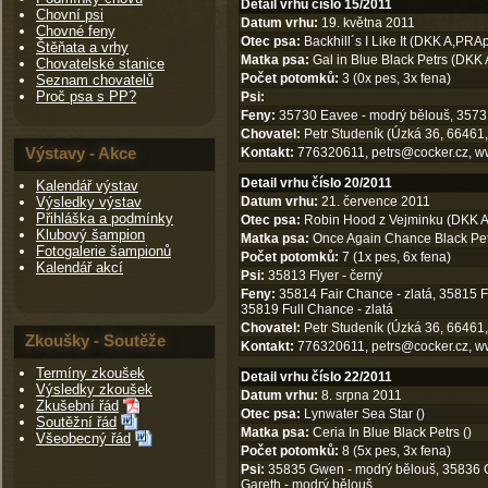
Detail vrhu číslo 15/2011
Chovní psi
Datum vrhu:
19. května 2011
Chovné feny
Otec psa:
Backhill´s I Like It (DKK A,PRAp
Štěňata a vrhy
Matka psa:
Gal in Blue Black Petrs (DKK
Chovatelské stanice
Počet potomků:
3 (0x pes, 3x fena)
Seznam chovatelů
Proč psa s PP?
Psi:
Feny:
35730 Eavee - modrý bělouš, 35731
Chovatel:
Petr Studeník (Úzká 36, 66461,
Výstavy - Akce
Kontakt:
776320611,
petrs@cocker.cz
,
w
Detail vrhu číslo 20/2011
Kalendář výstav
Výsledky výstav
Datum vrhu:
21. července 2011
Přihláška a podmínky
Otec psa:
Robin Hood z Vejminku (DKK A
Klubový šampion
Matka psa:
Once Again Chance Black Pet
Fotogalerie šampionů
Počet potomků:
7 (1x pes, 6x fena)
Kalendář akcí
Psi:
35813 Flyer - černý
Feny:
35814 Fair Chance - zlatá, 35815 Fai
35819 Full Chance - zlatá
Chovatel:
Petr Studeník (Úzká 36, 66461,
Zkoušky - Soutěže
Kontakt:
776320611,
petrs@cocker.cz
,
w
Termíny zkoušek
Detail vrhu číslo 22/2011
Výsledky zkoušek
Datum vrhu:
8. srpna 2011
Zkušební řád
Otec psa:
Lynwater Sea Star ()
Soutěžní řád
Matka psa:
Ceria In Blue Black Petrs ()
Všeobecný řád
Počet potomků:
8 (5x pes, 3x fena)
Psi:
35835 Gwen - modrý bělouš, 35836 Ga
Gareth - modrý bělouš