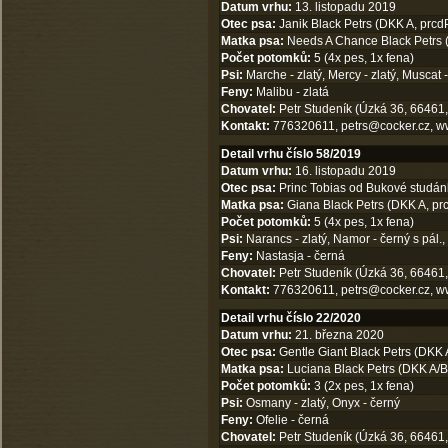
Datum vrhu:
13. listopadu 2019
Otec psa:
Janik Black Petrs (DKK A, prcd
Matka psa:
Needs A Chance Black Petrs (
Počet potomků:
5 (4x pes, 1x fena)
Psi:
Marche - zlatý, Mercy - zlatý, Muscat -
Feny:
Malibu - zlatá
Chovatel:
Petr Studeník (Úzká 36, 66461,
Kontakt:
776320611,
petrs@cocker.cz
,
w
Detail vrhu číslo 58/2019
Datum vrhu:
16. listopadu 2019
Otec psa:
Princ Tobias od Bukové studán
Matka psa:
Giana Black Petrs (DKK A, prc
Počet potomků:
5 (4x pes, 1x fena)
Psi:
Narancs - zlatý, Namor - černý s pál.,
Feny:
Nastasja - černá
Chovatel:
Petr Studeník (Úzká 36, 66461,
Kontakt:
776320611,
petrs@cocker.cz
,
w
Detail vrhu číslo 22/2020
Datum vrhu:
21. března 2020
Otec psa:
Gentle Giant Black Petrs (DKK 
Matka psa:
Luciana Black Petrs (DKK A/B,
Počet potomků:
3 (2x pes, 1x fena)
Psi:
Osmany - zlatý, Onyx - černý
Feny:
Ofelie - černá
Chovatel:
Petr Studeník (Úzká 36, 66461,