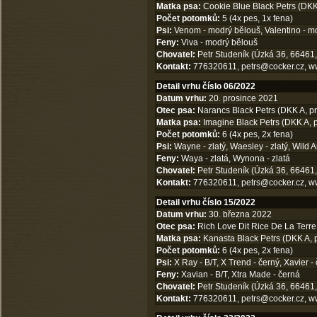
Matka psa:
Cookie Blue Black Petrs (DKK 
Počet potomků:
5 (4x pes, 1x fena)
Psi:
Venom - modrý bělouš, Valentino - mo
Feny:
Viva - modrý bělouš
Chovatel:
Petr Studeník (Úzká 36, 66461,
Kontakt:
776320611,
petrs@cocker.cz
,
w
Detail vrhu číslo 06/2022
Datum vrhu:
20. prosince 2021
Otec psa:
Narancs Black Petrs (DKK A, pr
Matka psa:
Imagine Black Petrs (DKK A, p
Počet potomků:
6 (4x pes, 2x fena)
Psi:
Wayne - zlatý, Waesley - zlatý, Wild An
Feny:
Waya - zlatá, Wynona - zlatá
Chovatel:
Petr Studeník (Úzká 36, 66461,
Kontakt:
776320611,
petrs@cocker.cz
,
w
Detail vrhu číslo 15/2022
Datum vrhu:
30. března 2022
Otec psa:
Rich Love Dit Rice De La Terre
Matka psa:
Kanasta Black Petrs (DKK A, p
Počet potomků:
6 (4x pes, 2x fena)
Psi:
X Ray - B/T, X Trend - černý, Xavier - 
Feny:
Xavian - B/T, Xtra Made - černá
Chovatel:
Petr Studeník (Úzká 36, 66461,
Kontakt:
776320611,
petrs@cocker.cz
,
w