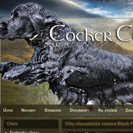
Úvod
Novinky
Standard
Dokumenty
Ke stažení
Zdr
Chov
Vrhy chovatelské stanice Black P
Podmínky chovu