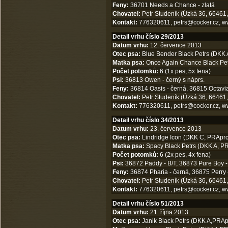
Feny:
36701 Needs a Chance - zlatá
Chovatel:
Petr Studeník (Úzká 36, 66461,
Kontakt:
776320611,
petrs@cocker.cz
,
w
Detail vrhu číslo 29/2013
Datum vrhu:
12. července 2013
Otec psa:
Blue Bender Black Petrs (DKK 
Matka psa:
Once Again Chance Black Petr
Počet potomků:
6 (1x pes, 5x fena)
Psi:
36813 Owen - černý s náprs.
Feny:
36814 Oasis - černá, 36815 Octavia 
Chovatel:
Petr Studeník (Úzká 36, 66461,
Kontakt:
776320611,
petrs@cocker.cz
,
w
Detail vrhu číslo 34/2013
Datum vrhu:
23. července 2013
Otec psa:
Lindridge Icon (DKK C, PRAprc
Matka psa:
Spacy Black Petrs (DKK A, PR
Počet potomků:
6 (2x pes, 4x fena)
Psi:
36872 Paddy - B/T, 36873 Pure Boy -
Feny:
36874 Pharia - černá, 36875 Perry -
Chovatel:
Petr Studeník (Úzká 36, 66461,
Kontakt:
776320611,
petrs@cocker.cz
,
w
Detail vrhu číslo 51/2013
Datum vrhu:
21. října 2013
Otec psa:
Janik Black Petrs (DKK A,PRApr