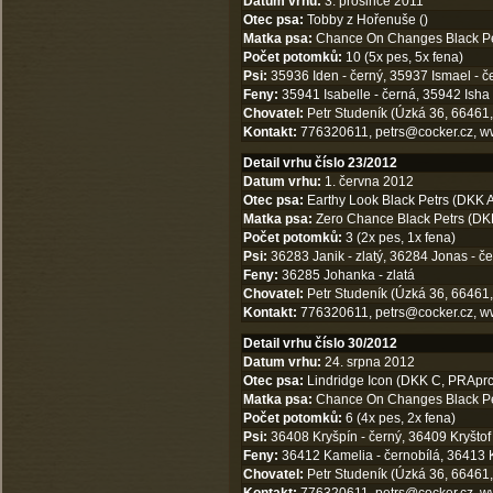
Datum vrhu:
3. prosince 2011
Otec psa:
Tobby z Hořenuše ()
Matka psa:
Chance On Changes Black Pet
Počet potomků:
10 (5x pes, 5x fena)
Psi:
35936 Iden - černý, 35937 Ismael - čer
Feny:
35941 Isabelle - černá, 35942 Isha -
Chovatel:
Petr Studeník (Úzká 36, 66461,
Kontakt:
776320611,
petrs@cocker.cz
,
w
Detail vrhu číslo 23/2012
Datum vrhu:
1. června 2012
Otec psa:
Earthy Look Black Petrs (DKK 
Matka psa:
Zero Chance Black Petrs (DK
Počet potomků:
3 (2x pes, 1x fena)
Psi:
36283 Janik - zlatý, 36284 Jonas - č
Feny:
36285 Johanka - zlatá
Chovatel:
Petr Studeník (Úzká 36, 66461,
Kontakt:
776320611,
petrs@cocker.cz
,
w
Detail vrhu číslo 30/2012
Datum vrhu:
24. srpna 2012
Otec psa:
Lindridge Icon (DKK C, PRAprc
Matka psa:
Chance On Changes Black Pet
Počet potomků:
6 (4x pes, 2x fena)
Psi:
36408 Kryšpín - černý, 36409 Kryštof 
Feny:
36412 Kamelia - černobílá, 36413 
Chovatel:
Petr Studeník (Úzká 36, 66461,