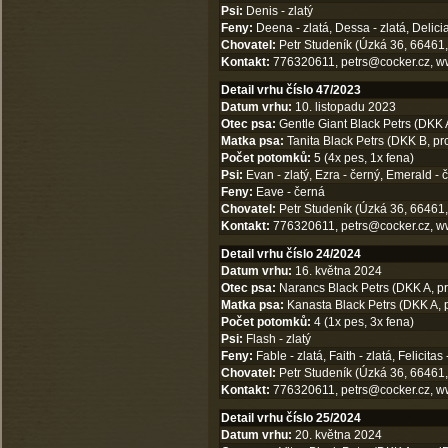
Psi:
Denis - zlatý
Feny:
Deena - zlatá, Dessa - zlatá, Delicia 
Chovatel:
Petr Studeník (Úzká 36, 66461,
Kontakt:
776320611,
petrs@cocker.cz
,
w
Detail vrhu číslo 47/2023
Datum vrhu:
10. listopadu 2023
Otec psa:
Gentle Giant Black Petrs (DKK A
Matka psa:
Tanita Black Petrs (DKK B, pr
Počet potomků:
5 (4x pes, 1x fena)
Psi:
Evan - zlatý, Ezra - černý, Emerald - č
Feny:
Eave - černá
Chovatel:
Petr Studeník (Úzká 36, 66461,
Kontakt:
776320611,
petrs@cocker.cz
,
w
Detail vrhu číslo 24/2024
Datum vrhu:
16. května 2024
Otec psa:
Narancs Black Petrs (DKK A, prc
Matka psa:
Kanasta Black Petrs (DKK A, p
Počet potomků:
4 (1x pes, 3x fena)
Psi:
Flash - zlatý
Feny:
Fable - zlatá, Faith - zlatá, Felicitas 
Chovatel:
Petr Studeník (Úzká 36, 66461,
Kontakt:
776320611,
petrs@cocker.cz
,
w
Detail vrhu číslo 25/2024
Datum vrhu:
20. května 2024