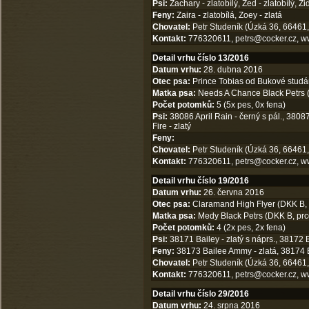
Psi:
Zachary - zlatobílý, Zed - zlatobílý, 
Feny:
Zaira - zlatobílá, Zoey - zlatá
Chovatel:
Petr Studeník (Úzká 36, 66461,
Kontakt:
776320611,
petrs@cocker.cz
,
w
Detail vrhu číslo 13/2016
Datum vrhu:
28. dubna 2016
Otec psa:
Prince Tobias od Bukové studá
Matka psa:
Needs A Chance Black Petrs (
Počet potomků:
5 (5x pes, 0x fena)
Psi:
38086 April Rain - černý s pál., 38087
Fire - zlatý
Feny:
Chovatel:
Petr Studeník (Úzká 36, 66461,
Kontakt:
776320611,
petrs@cocker.cz
,
w
Detail vrhu číslo 19/2016
Datum vrhu:
26. června 2016
Otec psa:
Claramand High Flyer (DKK B,
Matka psa:
Medy Black Petrs (DKK B, prc
Počet potomků:
4 (2x pes, 2x fena)
Psi:
38171 Bailey - zlatý s náprs., 38172 B
Feny:
38173 Bailee Ammy - zlatá, 38174 Be
Chovatel:
Petr Studeník (Úzká 36, 66461,
Kontakt:
776320611,
petrs@cocker.cz
,
w
Detail vrhu číslo 29/2016
Datum vrhu:
24. srpna 2016