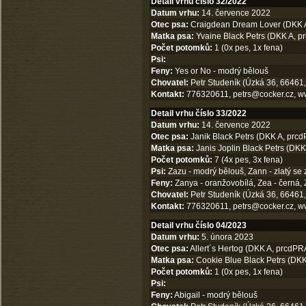
Detail vrhu číslo 32/2022
Datum vrhu:
14. července 2022
Otec psa:
Craigdean Dream Lover (DKK A, 
Matka psa:
Yvaine Black Petrs (DKK A, prc
Počet potomků:
1 (0x pes, 1x fena)
Psi:
Feny:
Yes or No - modrý bělouš
Chovatel:
Petr Studeník (Úzká 36, 66461,
Kontakt:
776320611,
petrs@cocker.cz
,
w
Detail vrhu číslo 33/2022
Datum vrhu:
14. července 2022
Otec psa:
Janik Black Petrs (DKK A, prcdP
Matka psa:
Janis Joplin Black Petrs (DKK 
Počet potomků:
7 (4x pes, 3x fena)
Psi:
Zazu - modrý bělouš, Zann - zlatý se z
Feny:
Zanya - oranžovobílá, Zea - černá, 
Chovatel:
Petr Studeník (Úzká 36, 66461,
Kontakt:
776320611,
petrs@cocker.cz
,
w
Detail vrhu číslo 04/2023
Datum vrhu:
5. února 2023
Otec psa:
Allert´s Hertog (DKK A, prcdPRA
Matka psa:
Cookie Blue Black Petrs (DKK
Počet potomků:
1 (0x pes, 1x fena)
Psi:
Feny:
Abigail - modrý bělouš