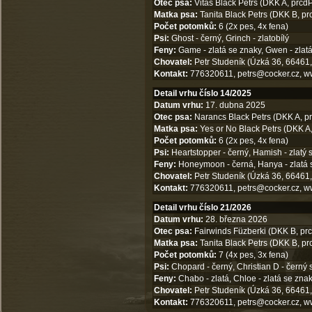
Otec psa:
Vitas Black Petrs (DKK A, prcdP
Matka psa:
Tanita Black Petrs (DKK B, prc
Počet potomků:
6 (2x pes, 4x fena)
Psi:
Ghost - černý, Grinch - zlatobílý
Feny:
Game - zlatá se znaky, Gwen - zlatá s
Chovatel:
Petr Studeník (Úzká 36, 66461,
Kontakt:
776320611,
petrs@cocker.cz
,
w
Detail vrhu číslo 14/2025
Datum vrhu:
17. dubna 2025
Otec psa:
Narancs Black Petrs (DKK A, pr
Matka psa:
Yes or No Black Petrs (DKK A,
Počet potomků:
6 (2x pes, 4x fena)
Psi:
Heartstopper - černý, Hamish - zlatý 
Feny:
Honeymoon - černá, Hanya - zlatá s n
Chovatel:
Petr Studeník (Úzká 36, 66461,
Kontakt:
776320611,
petrs@cocker.cz
,
w
Detail vrhu číslo 21/2026
Datum vrhu:
28. března 2026
Otec psa:
Fairwinds Füzberki (DKK B, prc
Matka psa:
Tanita Black Petrs (DKK B, prc
Počet potomků:
7 (4x pes, 3x fena)
Psi:
Chopard - černý, Christian D - černý s
Feny:
Chabo - zlatá, Chloe - zlatá se znak
Chovatel:
Petr Studeník (Úzká 36, 66461,
Kontakt:
776320611,
petrs@cocker.cz
,
w