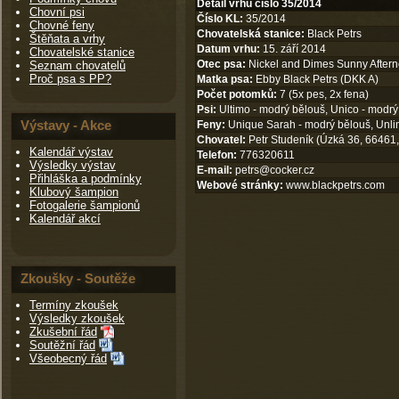
Detail vrhu číslo 35/2014
Chovní psi
Číslo KL:
35/2014
Chovné feny
Chovatelská stanice:
Black Petrs
Štěňata a vrhy
Datum vrhu:
15. září 2014
Chovatelské stanice
Otec psa:
Nickel and Dimes Sunny Aftern
Seznam chovatelů
Proč psa s PP?
Matka psa:
Ebby Black Petrs (DKK A)
Počet potomků:
7 (5x pes, 2x fena)
Psi:
Ultimo - modrý bělouš, Unico - modrý
Výstavy - Akce
Feny:
Unique Sarah - modrý bělouš, Unli
Chovatel:
Petr Studeník (Úzká 36, 66461,
Kalendář výstav
Telefon:
776320611
Výsledky výstav
E-mail:
petrs@cocker.cz
Přihláška a podmínky
Webové stránky:
www.blackpetrs.com
Klubový šampion
Fotogalerie šampionů
Kalendář akcí
Zkoušky - Soutěže
Termíny zkoušek
Výsledky zkoušek
Zkušební řád
Soutěžní řád
Všeobecný řád