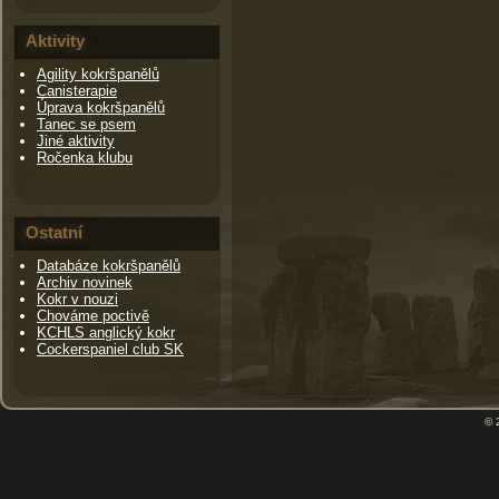
Aktivity
Agility kokršpanělů
Canisterapie
Úprava kokršpanělů
Tanec se psem
Jiné aktivity
Ročenka klubu
Ostatní
Databáze kokršpanělů
Archiv novinek
Kokr v nouzi
Chováme poctivě
KCHLS anglický kokr
Cockerspaniel club SK
© 