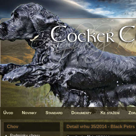
Úvod
Novinky
Standard
Dokumenty
Ke stažení
Zdr
Chov
Detail vrhu 35/2014 - Black Petrs
Podmínky chovu