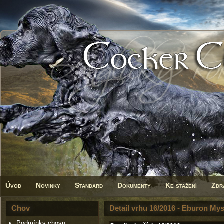
Úvod
Novinky
Standard
Dokumenty
Ke stažení
Zdr
Chov
Detail vrhu 16/2016 - Eburon Mys
Podmínky chovu