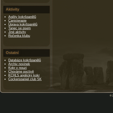
Aktivity
Agility kokršpanělů
Canisterapie
Úprava kokršpanělů
Tanec se psem
Jiné aktivity
Ročenka klubu
Ostatní
Databáze kokršpanělů
Archiv novinek
Kokr v nouzi
Chováme poctivě
KCHLS anglický kokr
Cockerspaniel club SK
© 