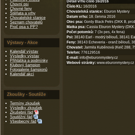
Detail vrhu číslo 16/2016
Chovní psi
Číslo KL:
16/2016
Chovné feny
Chovatelská stanice:
Eburon Mystery
Štěňata a vrhy
Datum vrhu:
18. června 2016
Chovatelské stanice
Otec psa:
Gordy Black Petrs (DKK B, prcd
Seznam chovatelů
Proč psa s PP?
Matka psa:
Cassia Eburon Mystery (DKK A
Počet potomků:
7 (3x pes, 4x fena)
Psi:
38140 Earl - modrý bělouš, 38141 Eas
Výstavy - Akce
Feny:
38143 Echeveria - oranž.bělouš, 38
Chovatel:
Jarmila Kuběnová (Kelč 288, 7
Kalendář výstav
Telefon:
776129516
Výsledky výstav
E-mail:
info@eburonmystery.cz
Přihláška a podmínky
Webové stránky:
www.eburonmystery.cz
Klubový šampion
Fotogalerie šampionů
Kalendář akcí
Zkoušky - Soutěže
Termíny zkoušek
Výsledky zkoušek
Zkušební řád
Soutěžní řád
Všeobecný řád