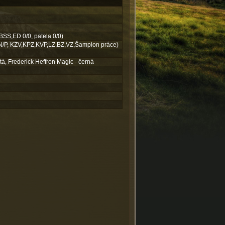
SS,ED 0/0, patela 0/0)
N/P, KZV,KPZ,KVP,LZ,BZ,VZ,Šampion práce)
tá, Frederick Heffron Magic - černá