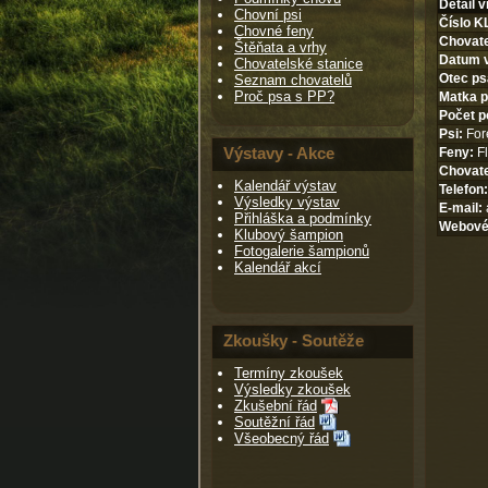
Detail v
Chovní psi
Číslo K
Chovné feny
Chovate
Štěňata a vrhy
Datum 
Chovatelské stanice
Otec ps
Seznam chovatelů
Proč psa s PP?
Matka p
Počet p
Psi:
Fore
Výstavy - Akce
Feny:
Fl
Chovate
Kalendář výstav
Telefon:
Výsledky výstav
E-mail:
Přihláška a podmínky
Webové
Klubový šampion
Fotogalerie šampionů
Kalendář akcí
Zkoušky - Soutěže
Termíny zkoušek
Výsledky zkoušek
Zkušební řád
Soutěžní řád
Všeobecný řád