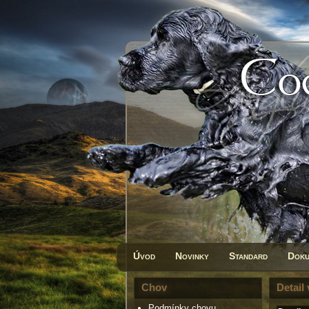
Úvod
Novinky
Standard
Doku
Chov
Detail
Podmínky chovu