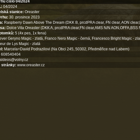
rhu číslo 04/2024
L:
04/2024
lská stanice:
Oreaster
vrhu:
30. prosince 2023
a:
Raspberry Dawn Above The Dream (DKK B, prcdPRA clear, FN clear, AON clear,B
sa:
Dolce Vita Oreaster (DKK A, prcdPRA clear,FN clear,AMS N/N AON,OFFA,BSS 
otomků:
5 (4x pes, 1x fena)
ver Geryno Magic - zlatá, Franco Nero Magic - černá, Francesco Bright Magic - zla
eur de Lys Magic - zlatá
l:
Marcela+David Podrazilovi (Na Obci 245, 50302, Předměřice nad Labem)
608540404
aldeos@volny.cz
 stránky:
www.oreaster.cz