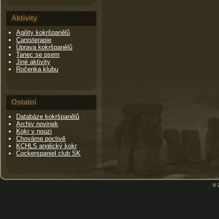
Aktivity
Agility kokršpanělů
Canisterapie
Úprava kokršpanělů
Tanec se psem
Jiné aktivity
Ročenka klubu
Ostatní
Databáze kokršpanělů
Archiv novinek
Kokr v nouzi
Chováme poctivě
KCHLS anglický kokr
Cockerspaniel club SK
© 