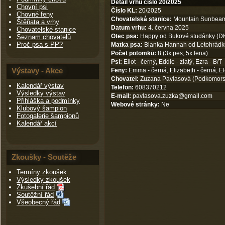
Detail vrhu číslo 20/2025
Chovní psi
Číslo KL:
20/2025
Chovné feny
Chovatelská stanice:
Mountain Sunbea
Štěňata a vrhy
Datum vrhu:
4. června 2025
Chovatelské stanice
Otec psa:
Happy od Bukové studánky (DK
Seznam chovatelů
Proč psa s PP?
Matka psa:
Bianka Hannah od Letohrádku
Počet potomků:
8 (3x pes, 5x fena)
Psi:
Eliot - černý, Eddie - zlatý, Ezra - B/T
Výstavy - Akce
Feny:
Emma - černá, Elizabeth - černá, Ele
Chovatel:
Zuzana Pavlasová (Podkomorsk
Kalendář výstav
Telefon:
608370212
Výsledky výstav
E-mail:
pavlasova.zuzka@gmail.com
Přihláška a podmínky
Webové stránky:
Ne
Klubový šampion
Fotogalerie šampionů
Kalendář akcí
Zkoušky - Soutěže
Termíny zkoušek
Výsledky zkoušek
Zkušební řád
Soutěžní řád
Všeobecný řád