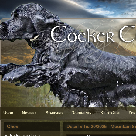
Úvod
Novinky
Standard
Dokumenty
Ke stažení
Zdr
Chov
Detail vrhu 20/2025 - Mountain
Podmínky chovu