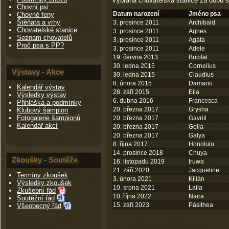
Vybraná chovatelská stanice za dobu s
Chovní psi
Datum narození
Jméno psa
Chovné feny
Štěňata a vrhy
3. prosince 2011
Archibald
Chovatelské stanice
3. prosince 2011
Agnes
Seznam chovatelů
3. prosince 2011
Agáta
Proč psa s PP?
3. prosince 2011
Adele
19. června 2013
Bucifal
30. ledna 2015
Cornelius
Výstavy - Akce
30. ledna 2015
Claudius
8. února 2015
Damario
Kalendář výstav
28. září 2015
Eila
Výsledky výstav
6. dubna 2016
Francesca
Přihláška a podmínky
20. března 2017
Grysha
Klubový šampion
Fotogalerie šampionů
20. března 2017
Gavriil
Kalendář akcí
20. března 2017
Gella
20. března 2017
Galya
8. října 2017
Honolulu
14. prosince 2018
Chuya
Zkoušky - Soutěže
16. listopadu 2019
Iruwa
21. září 2020
Jacqueline
Termíny zkoušek
3. února 2021
Kilián
Výsledky zkoušek
10. srpna 2021
Laila
Zkušební řád
10. října 2022
Naira
Soutěžní řád
15. září 2023
Pásithea
Všeobecný řád