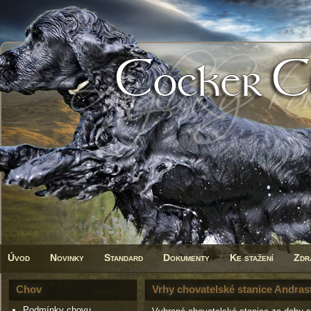
Úvod
Novinky
Standard
Dokumenty
Ke stažení
Zdr
Chov
Vrhy chovatelské stanice Andras
Podmínky chovu