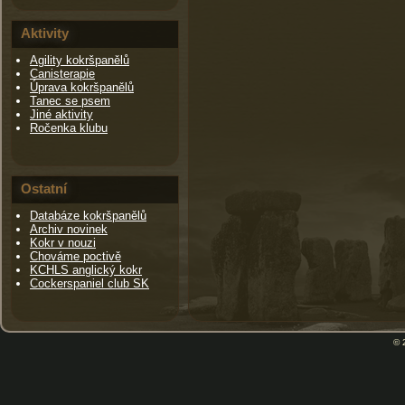
Aktivity
Agility kokršpanělů
Canisterapie
Úprava kokršpanělů
Tanec se psem
Jiné aktivity
Ročenka klubu
Ostatní
Databáze kokršpanělů
Archiv novinek
Kokr v nouzi
Chováme poctivě
KCHLS anglický kokr
Cockerspaniel club SK
© 