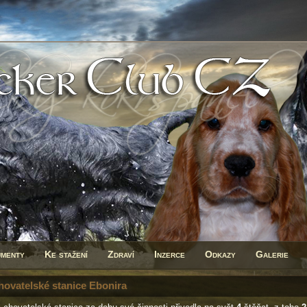
menty
Ke stažení
Zdraví
Inzerce
Odkazy
Galerie
hovatelské stanice Ebonira