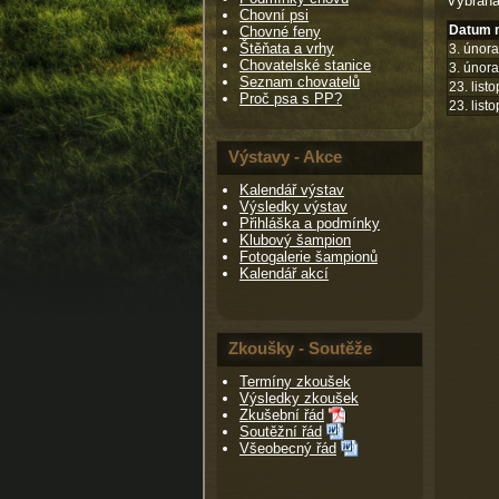
Vybraná
Chovní psi
Datum n
Chovné feny
Štěňata a vrhy
3. únor
Chovatelské stanice
3. únor
Seznam chovatelů
23. list
Proč psa s PP?
23. list
Výstavy - Akce
Kalendář výstav
Výsledky výstav
Přihláška a podmínky
Klubový šampion
Fotogalerie šampionů
Kalendář akcí
Zkoušky - Soutěže
Termíny zkoušek
Výsledky zkoušek
Zkušební řád
Soutěžní řád
Všeobecný řád