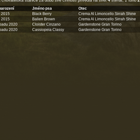
 chovatelská stanice za dobu své činnosti přivedla na svět
4
štěňat, z toho
2
arození
Jméno psa
Otec
a 2015
Black Berry
Crema Al Limoncello Sirrah Shine
a 2015
Balien Brown
Crema Al Limoncello Sirrah Shine
opadu 2020
Cloister Cinzano
Gardenstone Gran Torino
opadu 2020
Cassiopeia Classy
Gardenstone Gran Torino