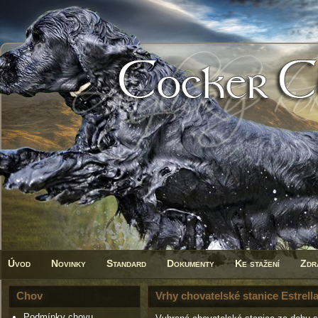
Úvod
Novinky
Standard
Dokumenty
Ke stažení
Zdr
Chov
Vrhy chovatelské stanice Estrell
Podmínky chovu