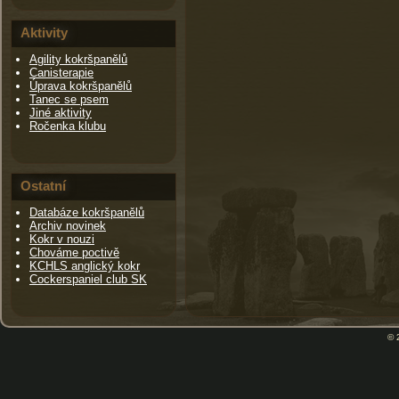
Aktivity
Agility kokršpanělů
Canisterapie
Úprava kokršpanělů
Tanec se psem
Jiné aktivity
Ročenka klubu
Ostatní
Databáze kokršpanělů
Archiv novinek
Kokr v nouzi
Chováme poctivě
KCHLS anglický kokr
Cockerspaniel club SK
© 