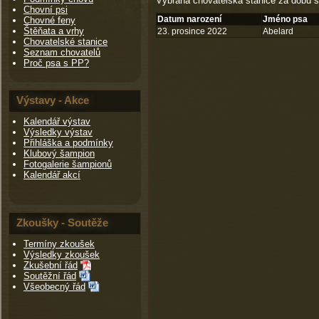
Vybraná chovatelská stanice za dobu s
Chovní psi
Datum narození
Jméno psa
Chovné feny
Štěňata a vrhy
23. prosince 2022
Abelard
Chovatelské stanice
Seznam chovatelů
Proč psa s PP?
Výstavy - Akce
Kalendář výstav
Výsledky výstav
Přihláška a podmínky
Klubový šampion
Fotogalerie šampionů
Kalendář akcí
Zkoušky - Soutěže
Termíny zkoušek
Výsledky zkoušek
Zkušební řád
Soutěžní řád
Všeobecný řád