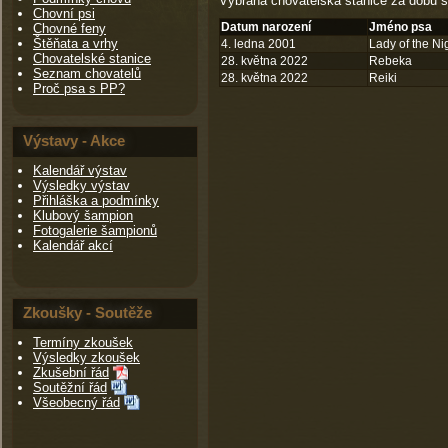
Vybraná chovatelská stanice za dobu s
Chovní psi
Datum narození
Jméno psa
Chovné feny
Štěňata a vrhy
4. ledna 2001
Lady of the Ni
Chovatelské stanice
28. května 2022
Rebeka
Seznam chovatelů
28. května 2022
Reiki
Proč psa s PP?
Výstavy - Akce
Kalendář výstav
Výsledky výstav
Přihláška a podmínky
Klubový šampion
Fotogalerie šampionů
Kalendář akcí
Zkoušky - Soutěže
Termíny zkoušek
Výsledky zkoušek
Zkušební řád
Soutěžní řád
Všeobecný řád