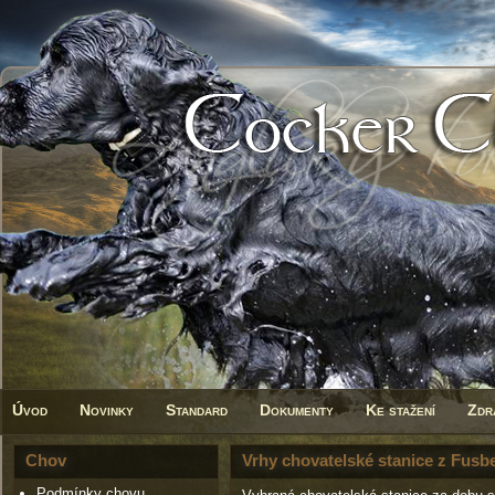
Úvod
Novinky
Standard
Dokumenty
Ke stažení
Zdr
Chov
Vrhy chovatelské stanice z Fusb
Podmínky chovu