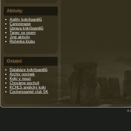
Aktivity
Agility kokršpanělů
Canisterapie
Úprava kokršpanělů
Tanec se psem
Jiné aktivity
Ročenka klubu
Ostatní
Databáze kokršpanělů
Archiv novinek
Kokr v nouzi
Chováme poctivě
KCHLS anglický kokr
Cockerspaniel club SK
© 